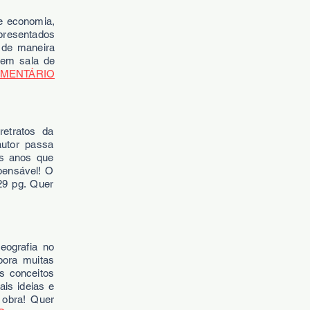
e economia,
presentados
 de maneira
r em sala de
UMENTÁRIO
etratos da
autor passa
os anos que
pensável! O
29 pg. Quer
eografia no
pora muitas
s conceitos
is ideias e
 obra! Quer