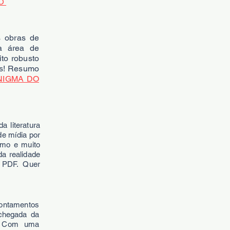
ÇO
s obras de
a área de
to robusto
as! Resumo
NIGMA DO
a literatura
de mídia por
ismo e muito
a realidade
 PDF. Quer
pontamentos
 chegada da
e. Com uma