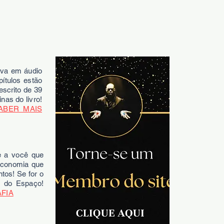
iva em áudio
ítulos estão
scrito de 39
nas do livro!
ABER MAIS
e a você que
 economia que
tos! Se for o
a do Espaço!
FIA