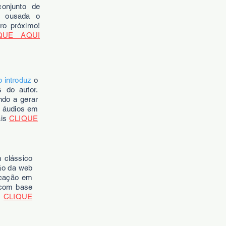
conjunto de
e ousada o
ro próximo!
QUE AQUI
 introduz
o
 do autor.
ndo a gerar
4 áudios em
ais
CLIQUE
 clássico
ção da web
icação em
 com base
s
CLIQUE