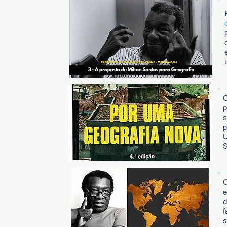
O
p
s
p
S
e
d
f
s