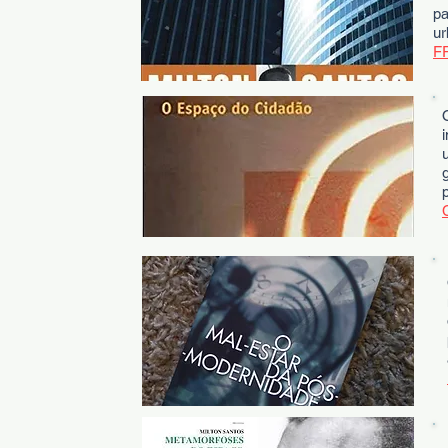
p
u
F