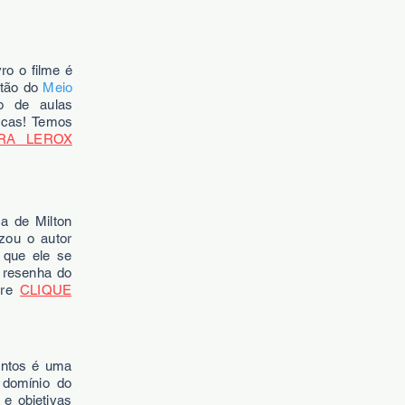
ro o filme é
stão do
Meio
o de aulas
ticas! Temos
RA LEROX
a de Milton
zou o autor
o que ele se
 resenha do
bre
CLIQUE
antos é uma
 domínio do
 e objetivas