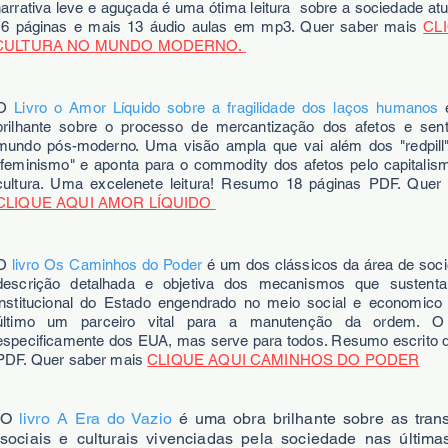
arrativa leve e aguçada é uma ótima leitura sobre a sociedade at
16 páginas e mais 13 áudio aulas em mp3. Quer saber mais
CL
CULTURA NO MUNDO MODERNO.
O
Livro o Amor Líquido sobre a fragilidade dos laços humanos
é
brilhante sobre o processo de mercantização dos afetos e sen
mundo pós-moderno. Uma visão ampla que vai além dos "redpill
"feminismo" e aponta para o commodity dos afetos pelo capitalis
cultura. Uma excelenete leitura! Resumo 18 páginas PDF. Quer
CLIQUE AQUI AMOR LÍQUIDO
O
livro Os Caminhos do Poder
é um dos clássicos da área de soci
descrição detalhada e objetiva dos mecanismos que sustent
institucional do Estado engendrado no meio social e economico
último um parceiro vital para a manutenção da ordem. O 
especificamente dos EUA, mas serve para todos. Resumo escrito 
PDF. Quer saber mais
CLIQUE AQUI CAMINHOS DO PODER
O
livro A Era do Vazio
é uma obra brilhante sobre as tran
sociais e culturais vivenciadas pela sociedade nas última