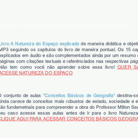
ores aulas de Geografia Humana estão aqui!!
Livro A Natureza do Espaço explicado
de maneira didática e objet
MP3 seguindo os capítulos do livro de maneira pontual. Os 15 cap
explicados em áudio e são complementados ainda por um resumo e
páginas com citações textuais e referênciados nas respectivas pági
Não tem como você não aprender sobre essa livro!
QUER S
ACESSE NATUREZA DO ESPAÇO
O conjunto de aulas
"Conceitos Básicos de Geografia"
destina-s
ainda carece de conceitos mais robustos de estado, sociedade e
são fundametnais para compreender a obra do Professor Milton San
seu caso acesse essas aulas antes de ir para o livro Naturez
CLIQUE AQUI PARA ACESSAR CONCEITOS BÁSICOS GEOGRA