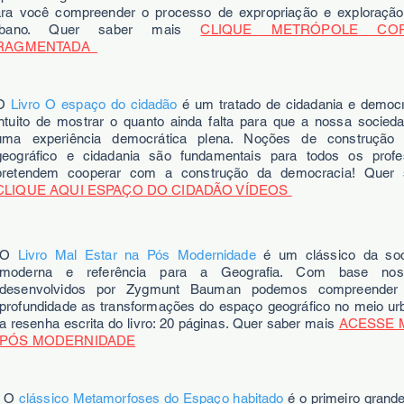
ara você compreender o processo de expropriação e exploraçã
rbano. Quer saber mais
CLIQUE METRÓPOLE COR
RAGMENTADA
O
Livro O espaço do cidadão
é um tratado de cidadania e democ
intuito de mostrar o quanto ainda falta para que a nossa socied
uma experiência democrática plena. Noções de construção
geográfico e cidadania são fundamentais para todos os prof
pretendem cooperar com a construção da democracia! Quer 
CLIQUE AQUI ESPAÇO DO CIDADÃO VÍDEOS
O
Livro Mal Estar na Pós Modernidade
é um clássico da soc
moderna e referência para a Geografia. Com base nos
desenvolvidos por Zygmunt Bauman podemos compreende
profundidade as transformações do espaço geográfico no meio ur
a resenha escrita do livro: 20 páginas. Quer saber mais
ACESSE 
PÓS MODERNIDADE
O
clássico Metamorfoses do Espaço habitado
é o primeiro grand