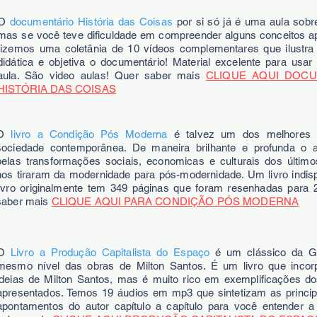
O
documentário História das Coisas
por si só já é uma aula sobr
mas se você teve dificuldade em compreender alguns conceitos a
fizemos uma coletânia de 10 vídeos complementares que ilustra
didática e objetiva o documentário! Material excelente para usa
aula. São video aulas! Quer saber mais
CLIQUE AQUI DOC
HISTÓRIA DAS COISAS
O
livro a Condição Pós Moderna
é talvez um dos melhores r
sociedade contemporânea. De maneira brilhante e profunda o 
pelas transformações sociais, economicas e culturais dos últim
nos tiraram da modernidade para pós-modernidade. Um livro indis
livro originalmente tem 349 páginas que foram resenhadas para 
saber mais
CLIQUE AQUI PARA CONDIÇÃO PÓS MODERNA
O
Livro a Produção Capitalista do Espaço
é um clássico da G
mesmo nível das obras de Milton Santos. É um livro que incor
ideias de Milton Santos, mas é muito rico em exemplificações do
apresentados. Temos 19 áudios em mp3 que sintetizam as principa
apontamentos do autor capítulo a capítulo para você entender a