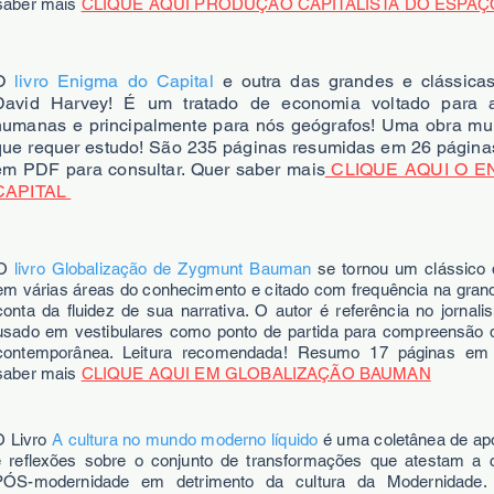
saber mais
CLIQUE AQUI PRODUÇÃO CAPITALISTA DO ESPA
O
livro Enigma do Capital
e outra das grandes e clássica
David Harvey! É um tratado de economia voltado para 
humanas e principalmente para nós geógrafos! Uma obra mui
que requer estudo! São 235 páginas resumidas em 26 págin
em PDF para consultar. Quer saber mais
CLIQUE AQUI O E
CAPITAL
O
livro Globalização de Zygmunt Bauman
se tornou um clássico d
em várias áreas do conhecimento e citado com frequência na gran
conta da fluidez de sua narrativa. O autor é referência no jornal
usado em vestibulares como ponto de partida para compreensão d
contemporânea. Leitura recomendada! Resumo 17 páginas em
saber mais
CLIQUE AQUI EM GLOBALIZAÇÃO BAUMAN
O Livro
A cultura no mundo moderno líquido
é uma coletânea de a
e reflexões sobre o conjunto de transformações que atestam a
PÓS-modernidade em detrimento da cultura da Modernidad