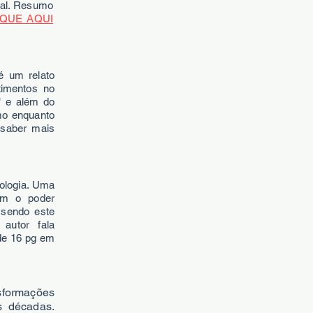
ual. Resumo
IQUE AQUI
 um relato
timentos no
" e além do
mo enquanto
 saber mais
ologia. Uma
am o poder
 sendo este
autor fala
de 16 pg em
sformações
s décadas.