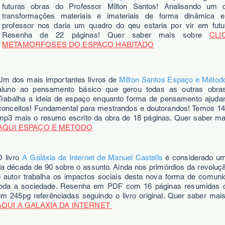
futuras obras do Professor Milton Santos! Analisando um 
transformações materiais e imateriais de forma dinâmica 
professor nos daria um quadro do qeu estaria por vir em futu
Resenha de 22 páginas! Quer saber mais sobre
CLI
METAMORFOSES DO ESPAÇO HABITADO
Um dos mais importantes livros de
Milton Santos Espaço e Método
aluno ao pensamento básico que gerou todas as outras obras
Trabalha a ideia de espaço enquanto forma de pensamento ajuda
conceitos! Fundamental para mestrandos e doutorandos! Temos 1
mp3 mais o resumo escrito da obra de 18 páginas. Quer saber m
AQUI ESPAÇO E MÉTODO
O livro
A Galáxia da Internet de Manuel Castells
é considerado um
da década de 90 sobre o assunto. Ainda nos primórdios da revolu
o autor trabalha os impactos sociais desta nova forma de comun
toda a sociedade. Resenha em PDF com 16 páginas resumidas
em 245pg referênciadas seguindo o livro original. Quer saber mai
AQUI A GALAXIA DA INTERNET