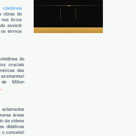
sa
coletânea
s obras do
nos livros
o assistir
 os termos
oletânea do
os cruciais
méricas das
 assinantes!
de Milton
.
 aclamados
úmeras áreas
to de vídeos
as didáticas
 o conceito!