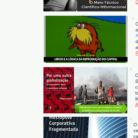
O
a
A
d
S
c
t
l
O
v
ca