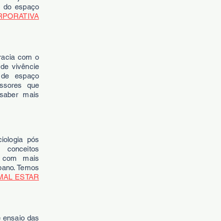
o do espaço
PORATIVA
racia com o
ade vivêncie
 de espaço
essores que
saber mais
iologia pós
 conceitos
r com mais
bano. Temos
MAL ESTAR
e ensaio das