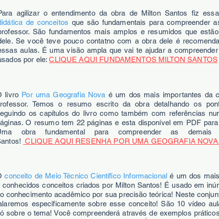
Para agilizar o entendimento da obra de Milton Santos fiz es
didática de conceitos
que são fundamentais para compreender a
professor. São fundamentos mais amplos e resumidos que estão 
dele. Se você teve pouco contatno com a obra dele é recomendad
essas aulas. É uma visão ampla que vai te ajudar a compreender
usados por ele:
CLIQUE AQUI FUNDAMENTOS MILTON SANTOS
 livro
Por uma Geografia Nova
é um dos mais importantes da c
rofessor. Temos o resumo escrito da obra detalhando os pont
eguindo os capítulos do livro como também com referências nu
áginas. O resumo tem 22 páginas e esta disponível em PDF para
Uma obra fundamental para compreender as demais 
antos!
CLIQUE AQUI RESENHA POR UMA GEOGRAFIA NOVA
O
conceito de Meio Técnico Científico Informacional
é um dos mais
 conhecidos conceitos criados por Milton Santos! É usado em in
o conhecimento acadêmico por sua precisão teórica! Neste conjun
alaremos especificamente sobre esse conceito! São 10 vídeo aul
ó sobre o tema! Você compreenderá através de exemplos práticos