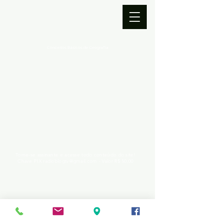
Conceitos Básicos de Geografia
Torne-se assinante e acesse todo conteúdo do site!
Chave PIX
radioblogtv@gmail.com
- Valor R$ 50,00