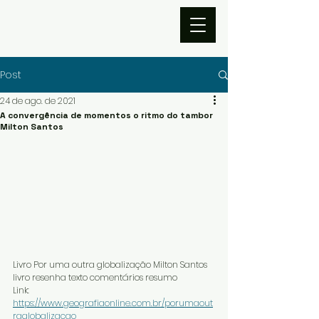
Post
24 de ago. de 2021
A convergência de momentos o ritmo do tambor
Milton Santos
Livro Por uma outra globalização Milton Santos 
livro resenha texto comentários resumo 
Link: 
https://www.geografiaonline.com.br/porumaout
raglobalizacao