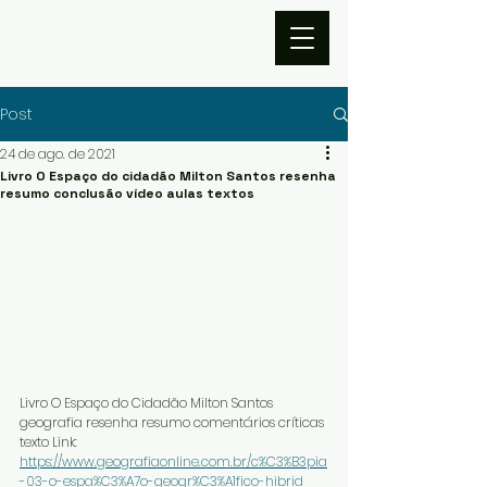
Post
24 de ago. de 2021
Livro O Espaço do cidadão Milton Santos resenha
resumo conclusão vídeo aulas textos
Livro O Espaço do Cidadão Milton Santos 
geografia resenha resumo comentários críticas 
texto Link: 
https://www.geografiaonline.com.br/c%C3%B3pia
-03-o-espa%C3%A7o-geogr%C3%A1fico-hibrid