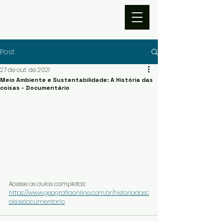
Post
27 de out. de 2021
Meio Ambiente e Sustentabilidade: A História das
coisas - Documentário
Acesse as aulas completas: 
https://www.geografiaonline.com.br/historiadasc
oisasdocumentario