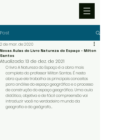
Post
2 de mar. de 2020
Novas Aulas do Livro Natureza do Espaço - Milton
Santos
Atualizado:
13 de dez. de 2021
O livro A Natureza do Espaço é a obra mais 
completa do professor Milton Santos. É nesta 
obra que ele trabalha os principais conceitos 
para análise do espaço geográfico e o processo 
de construção do espaço geográfico. Uma aula 
didática, objetiva e de fácil compreensão vai 
introduzir você no verdadeiro mundo da 
geografia e do geógrafo... 