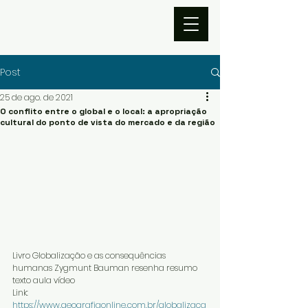
Post
25 de ago. de 2021
O conflito entre o global e o local: a apropriação
cultural do ponto de vista do mercado e da região
Livro Globalização e as consequências 
humanas Zygmunt Bauman resenha resumo 
texto aula vídeo 
Link: 
https://www.geografiaonline.com.br/globalizaca