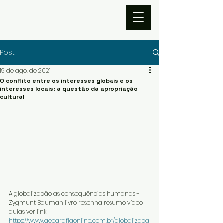
Post
19 de ago. de 2021
O conflito entre os interesses globais e os
interesses locais: a questão da apropriação
cultural
A globalização as consequências humanas - 
Zygmunt Bauman livro resenha resumo vídeo 
aulas ver link 
https://www.geografiaonline.com.br/globalizaca