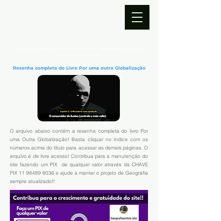
Livro Por uma Outra Globalização: do pensamento único a
consciência universal
Resenha completa do Livro Por uma outra Globalização
O arquivo abaixo contém a resenha completa do livro Por
uma Outra Globalização! Basta cliquar no índice com os
números acima do título para acessar as demais páginas. O
arquivo é de livre acesso! Contribua para a manutenção do
site fazendo um PIX de qualquer valor através da CHAVE
PIX
11 98489 8036
e ajude a manter o projeto de Geografia
sempre atualizado!!